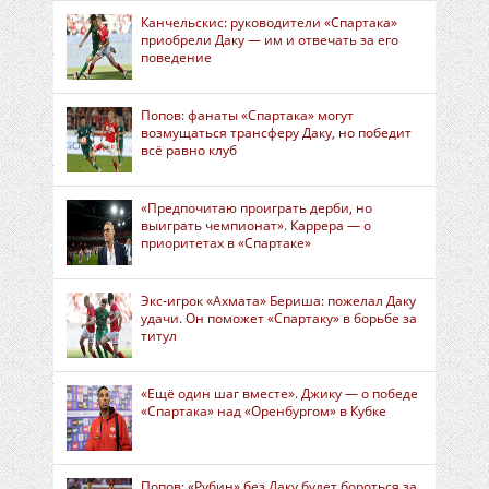
Канчельскис: руководители «Спартака»
приобрели Даку — им и отвечать за его
поведение
Попов: фанаты «Спартака» могут
возмущаться трансферу Даку, но победит
всё равно клуб
«Предпочитаю проиграть дерби, но
выиграть чемпионат». Каррера — о
приоритетах в «Спартаке»
Экс-игрок «Ахмата» Бериша: пожелал Даку
удачи. Он поможет «Спартаку» в борьбе за
титул
«Ещё один шаг вместе». Джику — о победе
«Спартака» над «Оренбургом» в Кубке
Попов: «Рубин» без Даку будет бороться за