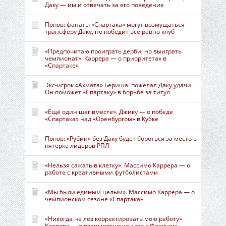
Даку — им и отвечать за его поведение
Попов: фанаты «Спартака» могут возмущаться
трансферу Даку, но победит всё равно клуб
«Предпочитаю проиграть дерби, но выиграть
чемпионат». Каррера — о приоритетах в
«Спартаке»
Экс-игрок «Ахмата» Бериша: пожелал Даку удачи.
Он поможет «Спартаку» в борьбе за титул
«Ещё один шаг вместе». Джику — о победе
«Спартака» над «Оренбургом» в Кубке
Попов: «Рубин» без Даку будет бороться за место в
пятёрке лидеров РПЛ
«Нельзя сажать в клетку». Массимо Каррера — о
работе с креативными футболистами
«Мы были единым целым». Массимо Каррера — о
чемпионском сезоне «Спартака»
«Никогда не лез корректировать мою работу».
Каррера — о взаимоотношениях с Федуном