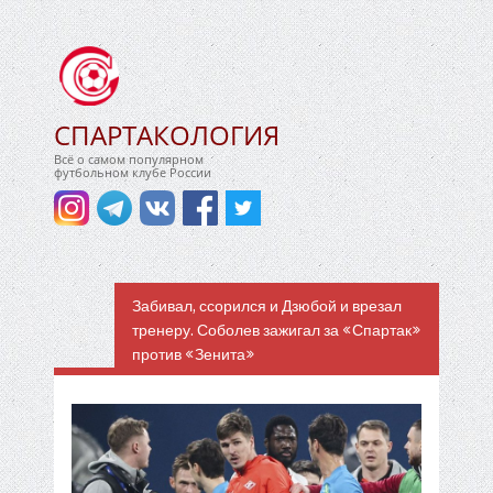
СПАРТАКОЛОГИЯ
Всё о самом популярном
футбольном клубе России
Забивал, ссорился и Дзюбой и врезал
тренеру. Соболев зажигал за «Спартак»
против «Зенита»