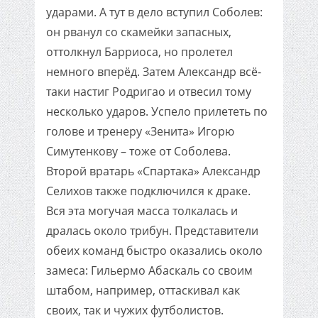
ударами. А тут в дело вступил Соболев:
он рванул со скамейки запасных,
оттолкнул Барриоса, но пролетел
немного вперёд. Затем Александр всё-
таки настиг Родригао и отвесил тому
несколько ударов. Успело прилететь по
голове и тренеру «Зенита» Игорю
Симутенкову – тоже от Соболева.
Второй вратарь «Спартака» Александр
Селихов также подключился к драке.
Вся эта могучая масса толкалась и
дралась около трибун. Представители
обеих команд быстро оказались около
замеса: Гильермо Абаскаль со своим
штабом, например, оттаскивал как
своих, так и чужих футболистов.