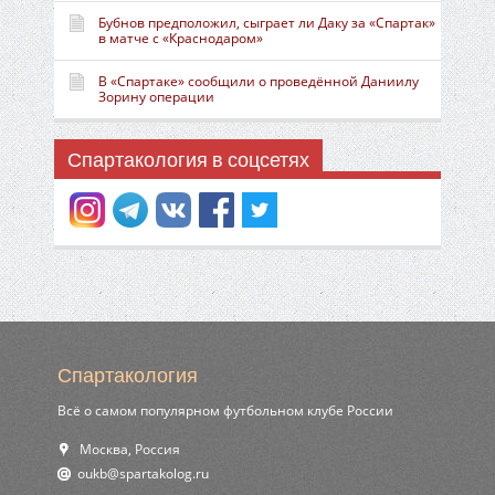
Бубнов предположил, сыграет ли Даку за «Спартак»
в матче с «Краснодаром»
В «Спартаке» сообщили о проведённой Даниилу
Зорину операции
Спартакология в соцсетях
Спартакология
Всё о самом популярном футбольном клубе России
Москва, Россия
ur.golokatraps@bkuo