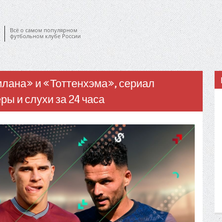
Всё о самом популярном
футбольном клубе России
лана» и «Тоттенхэма», сериал
ы и слухи за 24 часа