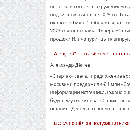
не теряли контакт с окружением ф
подписания в январе 2025-го. Тог
около € 20 млн. Сообщается, что 
2027 года контракта. Теперь «Тори
продажи Илича туринцы планируют
А ещё «Спартак» хочет вратар
Александр Дёгтев
«Спартак» сделал предложение вос
москвичи предложили € 1 млн «Соч
информации источника, южане ещ
будущему голкипера. «Сочи» рассм
оставить Дёгтева в своём составе 
ЦСКА пошёл за полузащитник