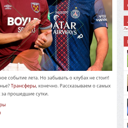
Ле
е событие лета. Но забывать о клубах не стоит!
онье?
Трансферы
, конечно. Рассказываем о самых
 за прошедшие сутки.
еры
я