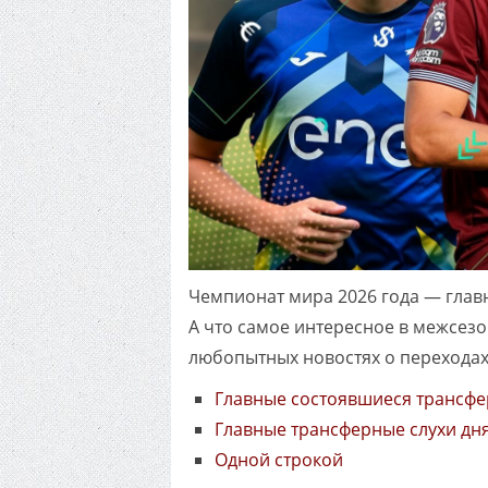
Чемпионат мира 2026 года — главно
А что самое интересное в межсез
любопытных новостях о переходах
Главные состоявшиеся трансф
Главные трансферные слухи дн
Одной строкой