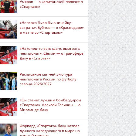
Умяров — о капитанской повязке в
«Спартаке»
«Неплохо было бы вничейку
сыграть». Бубнов — о «Краснодаре»
в матче со «Спартаком»
«Наконец-то есть шанс выиграть
чемпионат». Сёмин — о трансфере
Даку в «Спартак»
Расписание матчей 3-го тура
чемпионата России по футболу
сезона-2026/2027
«Он станет лучшим бомбардиром
«Спартака». Алексей Гасилин — о
Мирлинде Даку
Форвард «Спартака» Даку назвал
лучшего нападающего в мире на
данный момент