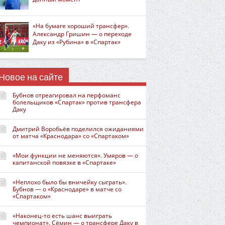
«На бумаге хороший трансфер».
Александр Гришин — о переходе
Даку из «Рубина» в «Спартак»
Новое на сайте
Бубнов отреагировал на перфоманс
болельщиков «Спартак» против трансфера
Даку
Дмитрий Воробьёв поделился ожиданиями
от матча «Краснодара» со «Спартаком»
«Мои функции не меняются». Умяров — о
капитанской повязке в «Спартаке»
«Неплохо было бы вничейку сыграть».
Бубнов — о «Краснодаре» в матче со
«Спартаком»
«Наконец-то есть шанс выиграть
чемпионат». Сёмин — о трансфере Даку в