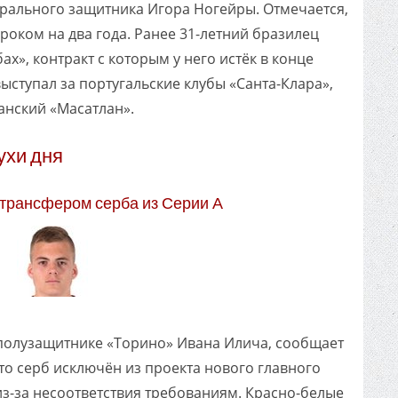
трального защитника Игора Ногейры. Отмечается,
сроком на два года. Ранее 31-летний бразилец
х», контракт с которым у него истёк в конце
ыступал за португальские клубы «Санта-Клара»,
анский «Масатлан».
ухи дня
 трансфером серба из Серии А
 полузащитнике «Торино» Ивана Илича, сообщает
что серб исключён из проекта нового главного
из-за несоответствия требованиям. Красно-белые