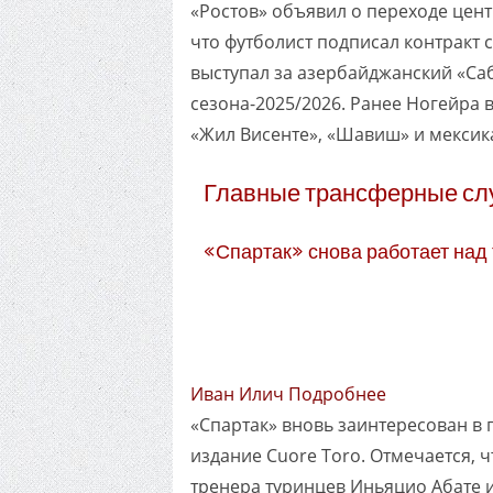
«Ростов» объявил о переходе цен
что футболист подписал контракт 
выступал за азербайджанский «Саба
сезона-2025/2026. Ранее Ногейра в
«Жил Висенте», «Шавиш» и мексик
Главные трансферные сл
«Спартак» снова работает над
Иван Илич Подробнее
«Спартак» вновь заинтересован в
издание Cuore Toro. Отмечается, 
тренера туринцев Иньяцио Абате 