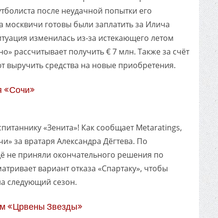
утболиста после неудачной попытки его
да москвичи готовы были заплатить за Илича
ситуация изменилась из-за истекающего летом
но» рассчитывает получить € 7 млн. Также за счёт
 выручить средства на новые приобретения.
я «Сочи»
питаннику «Зенита»! Как сообщает Metaratings,
и» за вратаря Александра Дёгтева. По
ё не приняли окончательного решения по
атривает вариант отказа «Спартаку», чтобы
на следующий сезон.
ом «Црвены Звезды»