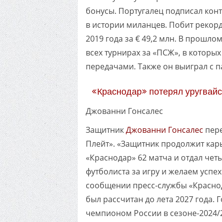
бонусы. Португалец подписал контр
в истории миланцев. Побит рекор
2019 года за € 49,2 млн. В прошло
всех турнирах за «ПСЖ», в которы
передачами. Также он выиграл с 
«Краснодар» потерял уругвайс
Джованни Гонсалес
Защитник
Джованни Гонсалес
пере
Плейт». «Защитник продолжит карь
«Краснодар» 62 матча и отдал чет
футболиста за игру и желаем успе
сообщении пресс-службы «Краснод
был рассчитан до лета 2027 года. Г
чемпионом России в сезоне-2024/2