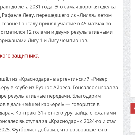
акт до лета 2031 года. Это самая дорогая сделка
д Рафаэля Леау, перешедшего из «Лилля» летом
м сезоне Гонсалу принял участие в 45 матчах во
х отметился 12 голами и двумя результативными
парижанами Лигу 1 и Лигу чемпионов.
кого защитника
шёл из «Краснодара» в аргентинский «Ривер
еру в клубе из Буэнос-Айреса. Гонсалес сыграл за
ыре результативные передачи. Благодарим
хов в дальнейшей карьере!» — говорится в
ара». Контракт 31-летнего уругвайца с южанами
онсалес выступал за «Краснодар» с 2024-го и стал
025. Футболист добавил, что возвращается в