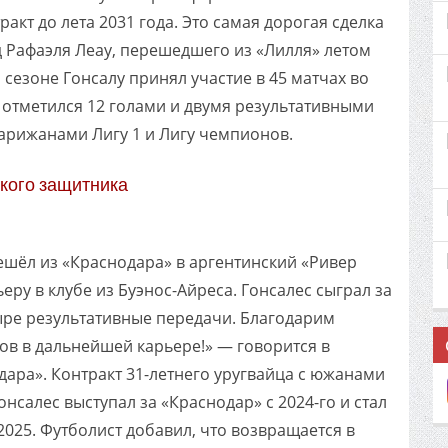
акт до лета 2031 года. Это самая дорогая сделка
д Рафаэля Леау, перешедшего из «Лилля» летом
м сезоне Гонсалу принял участие в 45 матчах во
х отметился 12 голами и двумя результативными
парижанами Лигу 1 и Лигу чемпионов.
кого защитника
шёл из «Краснодара» в аргентинский «Ривер
еру в клубе из Буэнос-Айреса. Гонсалес сыграл за
ыре результативные передачи. Благодарим
хов в дальнейшей карьере!» — говорится в
ара». Контракт 31-летнего уругвайца с южанами
онсалес выступал за «Краснодар» с 2024-го и стал
025. Футболист добавил, что возвращается в