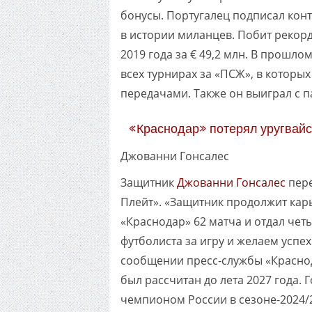
бонусы. Португалец подписал контр
в истории миланцев. Побит рекор
2019 года за € 49,2 млн. В прошло
всех турнирах за «ПСЖ», в которы
передачами. Также он выиграл с 
«Краснодар» потерял уругвайс
Джованни Гонсалес
Защитник
Джованни Гонсалес
пере
Плейт». «Защитник продолжит карь
«Краснодар» 62 матча и отдал чет
футболиста за игру и желаем успе
сообщении пресс-службы «Краснод
был рассчитан до лета 2027 года. Г
чемпионом России в сезоне-2024/2