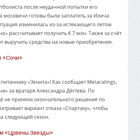
утболиста после неудачной попытки его
да москвичи готовы были заплатить за Илича
ситуация изменилась из-за истекающего летом
но» рассчитывает получить € 7 млн. Также за счёт
 выручить средства на новые приобретения.
я «Сочи»
питаннику «Зенита»! Как сообщает Metaratings,
и» за вратаря Александра Дёгтева. По
ё не приняли окончательного решения по
атривает вариант отказа «Спартаку», чтобы
на следующий сезон.
ом «Црвены Звезды»