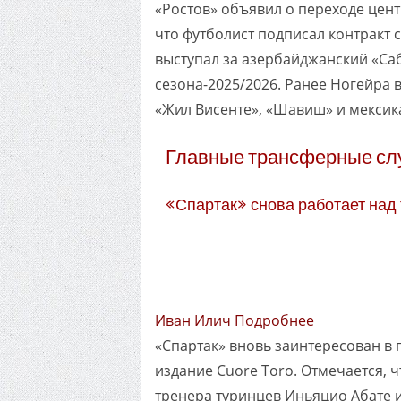
«Ростов» объявил о переходе цен
что футболист подписал контракт 
выступал за азербайджанский «Саба
сезона-2025/2026. Ранее Ногейра в
«Жил Висенте», «Шавиш» и мексик
Главные трансферные сл
«Спартак» снова работает над
Иван Илич Подробнее
«Спартак» вновь заинтересован в
издание Cuore Toro. Отмечается, 
тренера туринцев Иньяцио Абате 