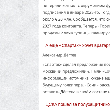
не теряли контакт с окружением ф
подписания в январе 2025-го. Тог
около € 20 млн. Сообщается, что 
2027 года контракта. Теперь «Тори
продажи Илича туринцы планируют
А ещё «Спартак» хочет вратар
Александр Дёгтев
«Спартак» сделал предложение вос
москвичи предложили € 1 млн «Соч
информации источника, южане ещ
будущему голкипера. «Сочи» рассм
оставить Дёгтева в своём составе 
ЦСКА пошёл за полузащитник