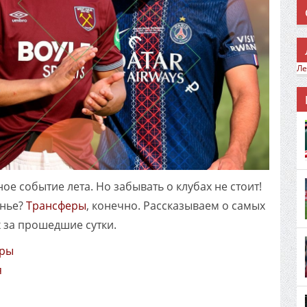
Ле
е событие лета. Но забывать о клубах не стоит!
онье?
Трансферы
, конечно. Рассказываем о самых
 за прошедшие сутки.
еры
я