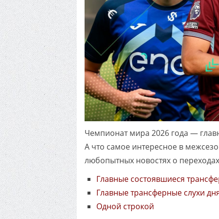
Чемпионат мира 2026 года — главно
А что самое интересное в межсез
любопытных новостях о переходах
Главные состоявшиеся трансф
Главные трансферные слухи дн
Одной строкой