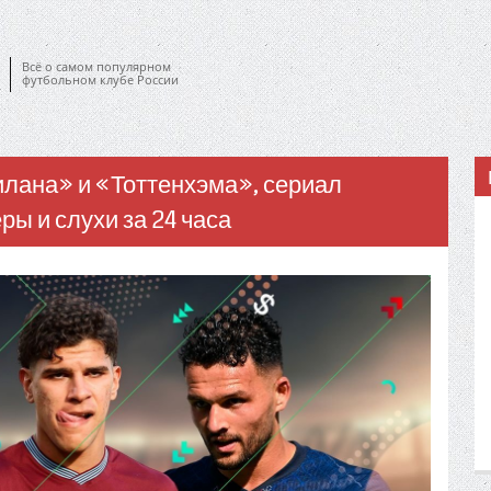
Всё о самом популярном
футбольном клубе России
лана» и «Тоттенхэма», сериал
ы и слухи за 24 часа