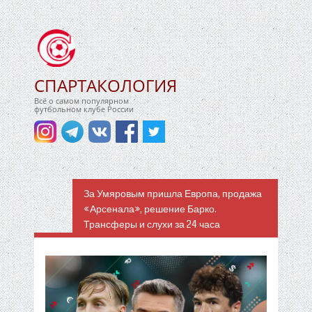
СПАРТАКОЛОГИЯ
Всё о самом популярном
футбольном клубе России
За Умяровым пришла Европа, продажа
«Арсенала», решение Барко.
Трансферы и слухи за 24 часа