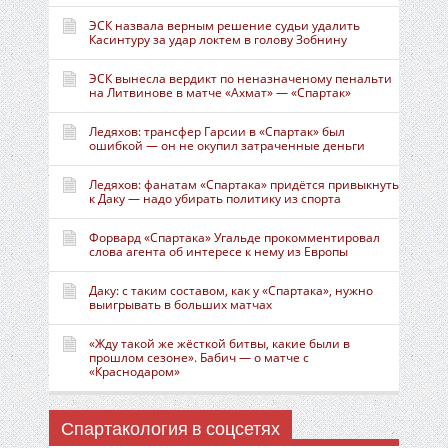
ЭСК назвала верным решение судьи удалить
Касинтуру за удар локтем в голову Зобнину
ЭСК вынесла вердикт по неназначеному пенальти
на Литвинове в матче «Ахмат» — «Спартак»
Ледяхов: трансфер Гарсии в «Спартак» был
ошибкой — он не окупил затраченные деньги
Ледяхов: фанатам «Спартака» придётся привыкнуть
к Даку — надо убирать политику из спорта
Форвард «Спартака» Угальде прокомментировал
слова агента об интересе к нему из Европы
Даку: с таким составом, как у «Спартака», нужно
выигрывать в больших матчах
«Жду такой же жёсткой битвы, какие были в
прошлом сезоне». Бабич — о матче с
«Краснодаром»
Спартакология в соцсетях