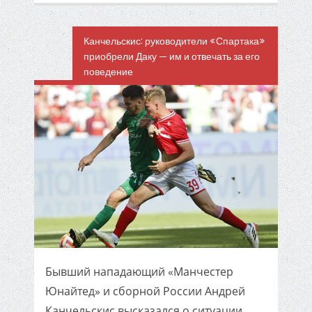
Канчельскис: руководители «Спартака»
приобрели Даку — им и отвечать за его
поведение
Бывший нападающий «Манчестер
Юнайтед» и сборной России Андрей
Канчельскис высказался о ситуации