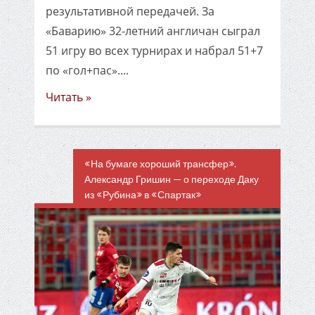
результативной передачей. За
«Баварию» 32-летний англичан сыграл
51 игру во всех турнирах и набрал 51+7
по «гол+пас»....
Читать »
«На бумаге хороший трансфер».
Александр Гришин — о переходе Даку
из «Рубина» в «Спартак»