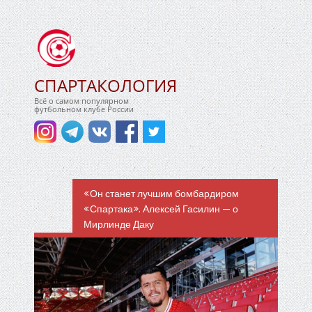
СПАРТАКОЛОГИЯ
Всё о самом популярном
футбольном клубе России
«Он станет лучшим бомбардиром
«Спартака». Алексей Гасилин — о
Мирлинде Даку