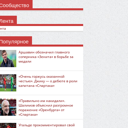
Сообщество
Лента
нта
Популярное
Аршавин обозначил главного
соперника «Зенита» в борьбе за
медали
«Очень горжусь оказанной
честью». Джику — о дебюте в роли
капитана «Спартака»
«Правильно им накидали».
Шалимов объяснил разгромное
поражение «Оренбурга» от
«Спартака»
Угальде прокомментировал свой