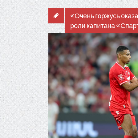
«Очень горжусь оказа
роли капитана «Спар