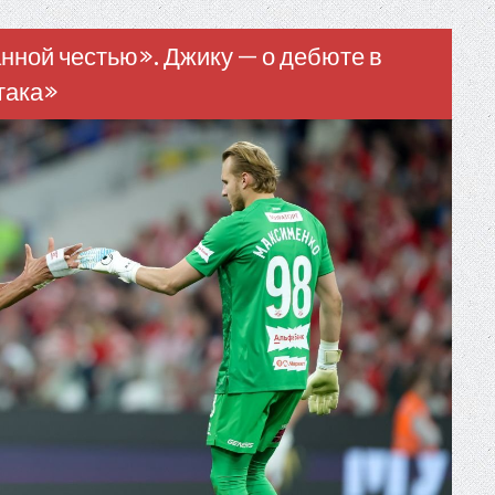
нной честью». Джику — о дебюте в
така»