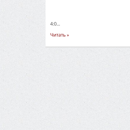
4:0...
Читать »