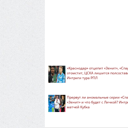
«Краснодар» отцепит «Зенит», «Спа
отомстит, ЦСКА лишится полсостав
Интриги тура РПЛ
Прервут ли аномальные серии «Спа
«Зенит» и что будет с Личкой? Инт
матчей Кубка