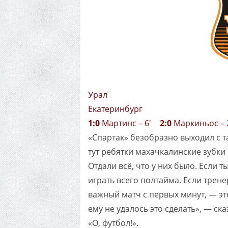
Урал
Екатеринбург
1:0
Мартинс – 6'
2:0
Маркиньос –
«Спартак» безобразно выходил с та
тут ребятки махачкалинские зубки
Отдали всё, что у них было. Если 
играть всего полтайма. Если трене
важный матч с первых минут, — эт
ему не удалось это сделать», — ск
«О, футбол!».