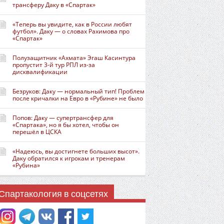
трансферу Даку в «Спартак»
«Теперь вы увидите, как в России любят
футбол». Даку — о словах Рахимова про
«Спартак»
Полузащитник «Ахмата» Эгаш Касинтура
пропустит 3-й тур РПЛ из-за
дисквалификации
Безруков: Даку — нормальный тип! Проблем
после кричалки на Евро в «Рубине» не было
Попов: Даку — супертрансфер для
«Спартака», но я бы хотел, чтобы он
перешёл в ЦСКА
«Надеюсь, вы достигнете больших высот».
Даку обратился к игрокам и тренерам
«Рубина»
Спартакология в соцсетях