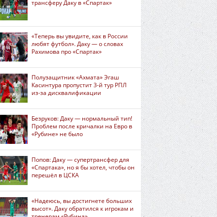
трансферу Даку в «Спартак»
«Теперь вы увидите, как в России
любят футбол». Даку — о словах
Рахимова про «Спартак»
Полузащитник «Ахмата» Эгаш
Касинтура пропустит 3-й тур РПЛ
из-за дисквалификации
Безруков: Даку — нормальный тип!
Проблем после кричалки на Евро в
«Рубине» не было
Попов: Даку — супертрансфер для
«Спартака», но я бы хотел, чтобы он
перешёл в ЦСКА
«Надеюсь, вы достигнете больших
высот». Даку обратился к игрокам и
тренерам «Рубина»