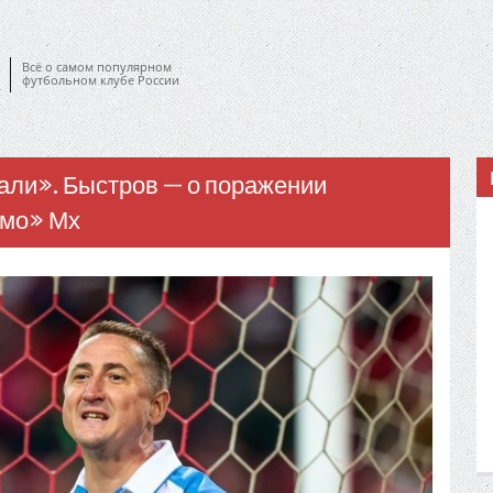
Всё о самом популярном
футбольном клубе России
али». Быстров — о поражении
амо» Мх