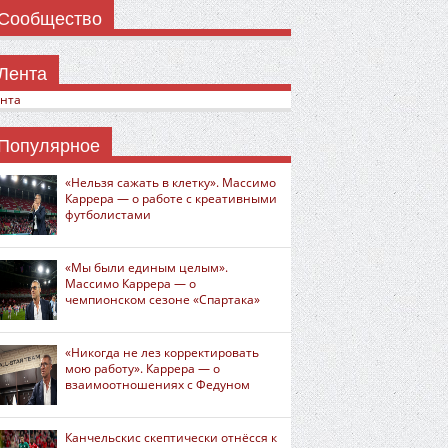
Сообщество
Лента
нта
Популярное
«Нельзя сажать в клетку». Массимо
Каррера — о работе с креативными
футболистами
«Мы были единым целым».
Массимо Каррера — о
чемпионском сезоне «Спартака»
«Никогда не лез корректировать
мою работу». Каррера — о
взаимоотношениях с Федуном
Канчельскис скептически отнёсся к