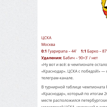
ЦСКА
Москва
0:1
Гуарирапа – 44'
1:1
Барко – 8
Удаления:
Бабич – 90+3' / нет
«Ну вот и всё: в чемпионате остал
«Краснодар». ЦСКА с победой!» — 
телеграм-канале.
В турнирной таблице чемпионата 
«Краснодар», который по итогам 2
месте расположился петербургски