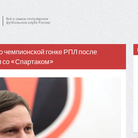
Всё о самом популярном
футбольном клубе России
о чемпионской гонке РПЛ после
и со «Спартаком»