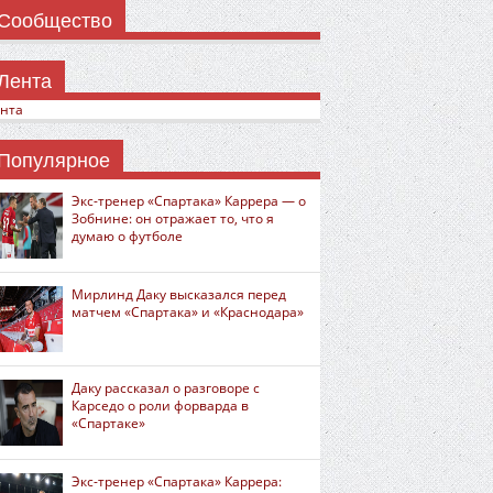
Сообщество
Лента
нта
Популярное
Экс-тренер «Спартака» Каррера — о
Зобнине: он отражает то, что я
думаю о футболе
Мирлинд Даку высказался перед
матчем «Спартака» и «Краснодара»
Даку рассказал о разговоре с
Карседо о роли форварда в
«Спартаке»
Экс-тренер «Спартака» Каррера: