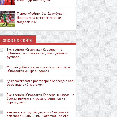
Попов: «Рубин» без Даку будет
бороться за место в пятёрке
лидеров РПЛ
Новое на сайте
Экс-тренер «Спартака» Каррера — о
Зобнине: он отражает то, что я думаю о
футболе
Мирлинд Даку высказался перед матчем
«Спартака» и «Краснодара»
Даку рассказал о разговоре с Карседо о роли
форварда в «Спартаке»
Экс-тренер «Спартака» Каррера: никогда не
бросал ничего в игрока, отрывался на
переводчике
Канчельскис: руководители «Спартака»
приобрели Даку — им и отвечать за его