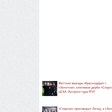
Жёсткие выезды «Краснодара» с
«Зенитом», ключевое дерби «Спарт
ЦСКА. Интриги тура РПЛ
«Спартак» приговорит Личку, а «Зе