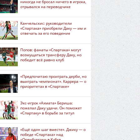
никогда не бросал ничего в игрока,
отрывался на переводчике
Канчельскис: руководители
«Спартака» приобрели Даку — им и
отвечать за его поведение
Попов: фанаты «Спартака» могут
возмущаться трансферу Даку, но
победит всё равно клуб
«Предпочитаю проиграть дерби, но
выиграть чемпионат». Каррера — о
приоритетах в «Спартаке»
Экс-игрок «Ахмата» Бериша:
пожелал Даку удачи. Он поможет
«Спартаку» в борьбе за титул
«Ещё один шаг вместе». Джику — о
победе «Спартака» над
«Оренбургом» в Кубке