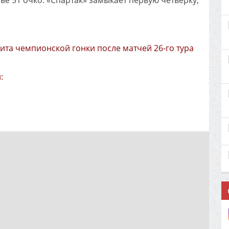
е 51 очко. «Спартак» замыкает первую четверку,
ита чемпионской гонки после матчей 26-го тура
: