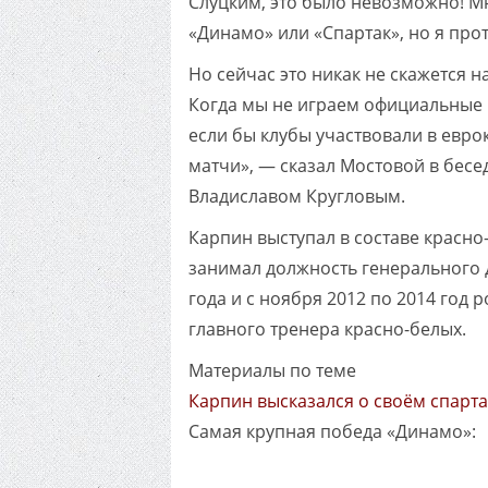
Слуцким, это было невозможно! Мн
«Динамо» или «Спартак», но я про
Но сейчас это никак не скажется н
Когда мы не играем официальные м
если бы клубы участвовали в евр
матчи», — сказал Мостовой в бес
Владиславом Кругловым.
Карпин выступал в составе красно-б
занимал должность генерального д
года и с ноября 2012 по 2014 год 
главного тренера красно-белых.
Материалы по теме
Карпин высказался о своём спарт
Самая крупная победа «Динамо»: