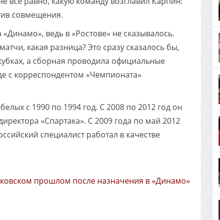
е всё равно, какую команду возглавил Карпин:
тив совмещения.
а «Динамо», ведь в «Ростове» не сказывалось.
атчи, какая разница? Это сразу сказалось бы,
окубках, а сборная проводила официальные
еде с корреспондентом «Чемпионата»
елых с 1990 по 1994 год. С 2008 по 2012 год он
иректора «Спартака». С 2009 года по май 2012
российский специалист работал в качестве
аковском прошлом после назначения в «Динамо»