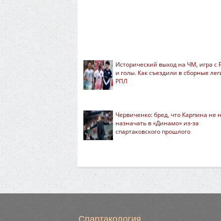
Исторический выход на ЧМ, игра с 
и голы. Как съездили в сборные ле
РПЛ
Червиченко: бред, что Карпина не 
назначать в «Динамо» из-за
спартаковского прошлого
Спартакология