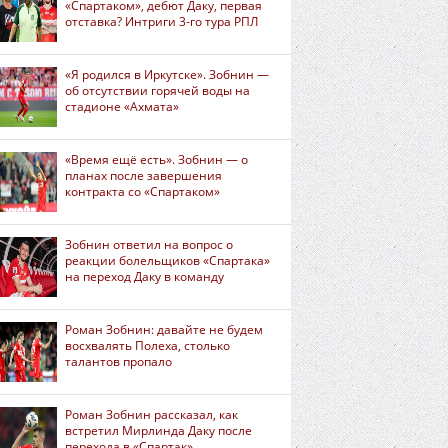
«Спартаком», дебют Даку, первая
отставка? Интриги 3-го тура РПЛ
«Я родился в Иркутске». Зобнин —
об отсутствии горячей воды на
стадионе «Ахмата»
«Время ещё есть». Зобнин — о
планах после завершения
контракта со «Спартаком»
Зобнин ответил на вопрос о
реакции болельщиков «Спартака»
на переход Даку в команду
Роман Зобнин: давайте не будем
восхвалять Полеха, столько
талантов пропало
Роман Зобнин рассказал, как
встретил Мирлинда Даку после
перехода в «Спартак»