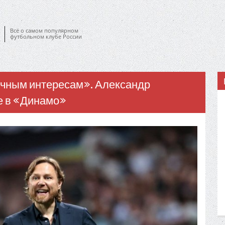
Всё о самом популярном
футбольном клубе России
ичным интересам». Александр
е в «Динамо»