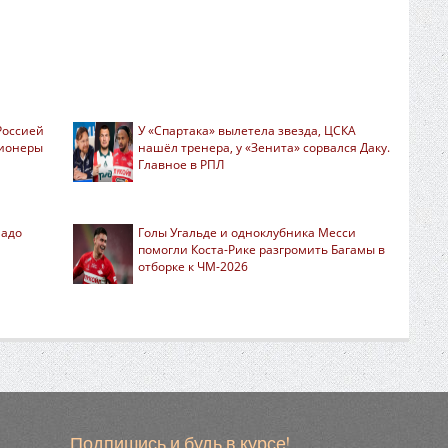
Россией
У «Спартака» вылетела звезда, ЦСКА
гионеры
нашёл тренера, у «Зенита» сорвался Даку.
Главное в РПЛ
надо
Голы Угальде и одноклубника Месси
помогли Коста-Рике разгромить Багамы в
отборке к ЧМ-2026
Подпишись и будь в курсе!