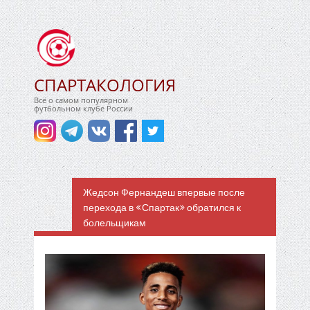
СПАРТАКОЛОГИЯ
Всё о самом популярном
футбольном клубе России
Жедсон Фернандеш впервые после
перехода в «Спартак» обратился к
болельщикам