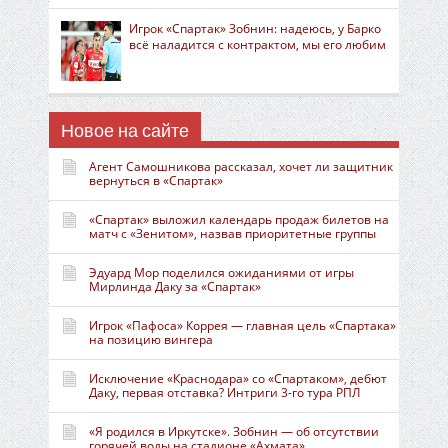
Игрок «Спартак» Зобнин: надеюсь, у Барко
всё наладится с контрактом, мы его любим
Новое на сайте
Агент Самошникова рассказал, хочет ли защитник
вернуться в «Спартак»
«Спартак» выложил календарь продаж билетов на
матч с «Зенитом», назвав приоритетные группы
Эдуард Мор поделился ожиданиями от игры
Мирлинда Даку за «Спартак»
Игрок «Пафоса» Коррея — главная цель «Спартака»
на позицию вингера
Исключение «Краснодара» со «Спартаком», дебют
Даку, первая отставка? Интриги 3-го тура РПЛ
«Я родился в Иркутске». Зобнин — об отсутствии
горячей воды на стадионе «Ахмата»