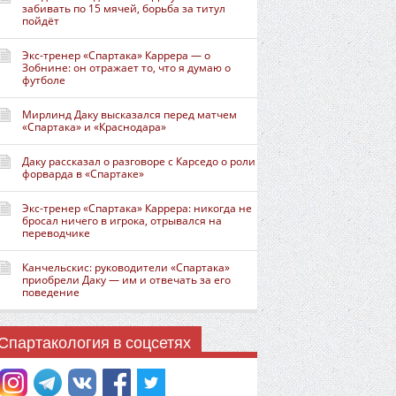
забивать по 15 мячей, борьба за титул
пойдёт
Экс-тренер «Спартака» Каррера — о
Зобнине: он отражает то, что я думаю о
футболе
Мирлинд Даку высказался перед матчем
«Спартака» и «Краснодара»
Даку рассказал о разговоре с Карседо о роли
форварда в «Спартаке»
Экс-тренер «Спартака» Каррера: никогда не
бросал ничего в игрока, отрывался на
переводчике
Канчельскис: руководители «Спартака»
приобрели Даку — им и отвечать за его
поведение
Спартакология в соцсетях