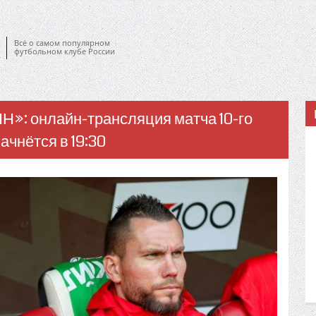
Всё о самом популярном
футбольном клубе России
Н»: онлайн-трансляция матча 10-го
ачнётся в 19:30