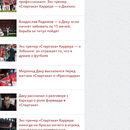
профессионал». Экс-тренер
«Спартака» Каррера — о Джикии
Владислав Радимов — о Даку: если
начнёт забивать по 15 мячей,
борьба за титул пойдёт
Экс-тренер «Спартака» Каррера — о
Зобнине: он отражает то, что я
думаю о футболе
Мирлинд Даку высказался перед
матчем «Спартака» и «Краснодара»
Даку рассказал о разговоре с
Карседо о роли форварда в
«Спартаке»
Экс-тренер «Спартака» Каррера:
никогда не бросал ничего в игрока,
отрывался на переводчике