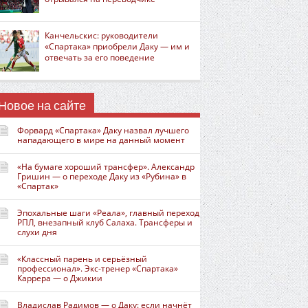
Канчельскис: руководители
«Спартака» приобрели Даку — им и
отвечать за его поведение
Новое на сайте
Форвард «Спартака» Даку назвал лучшего
нападающего в мире на данный момент
«На бумаге хороший трансфер». Александр
Гришин — о переходе Даку из «Рубина» в
«Спартак»
Эпохальные шаги «Реала», главный переход
РПЛ, внезапный клуб Салаха. Трансферы и
слухи дня
«Классный парень и серьёзный
профессионал». Экс-тренер «Спартака»
Каррера — о Джикии
Владислав Радимов — о Даку: если начнёт