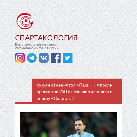
СПАРТАКОЛОГИЯ
Всё о самом популярном
футбольном клубе России
Кукуян отменил гол «Пари НН» после
просмотра VAR и назначил пенальти в
пользу «Спартака»