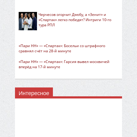
Черчесов огорчит Дзюбу, а «Зенит» и
«Спартак» легко победят? Интриги 10-го
тура РПЛ
«Пари НН» — «Спартак»: Босельи со штрафного
сравнял счёт на 28-й минуте
«Пари НН» — «Спартак»: Гарсия вывел москвичей
вперёд на 17-й минуте
Интересное