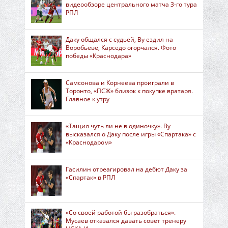
видеообзоре центрального матча 3-го тура
РПЛ
Даку общался с судьёй, Ву ездил на
Воробьёве, Карседо огорчался. Фото
победы «Краснодара»
Самсонова и Корнеева проиграли в
Торонто, «ПСЖ» близок к покупке вратаря.
Главное к утру
«Тащил чуть ли не в одиночку». Ву
высказался о Даку после игры «Спартака» с
«Краснодаром»
Гасилин отреагировал на дебют Даку за
«Спартак» в РПЛ
«Со своей работой бы разобраться».
Мусаев отказался давать совет тренеру