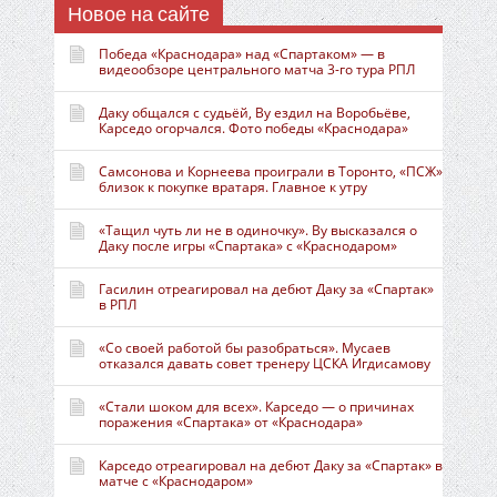
Новое на сайте
Победа «Краснодара» над «Спартаком» — в
видеообзоре центрального матча 3-го тура РПЛ
Даку общался с судьёй, Ву ездил на Воробьёве,
Карседо огорчался. Фото победы «Краснодара»
Самсонова и Корнеева проиграли в Торонто, «ПСЖ»
близок к покупке вратаря. Главное к утру
«Тащил чуть ли не в одиночку». Ву высказался о
Даку после игры «Спартака» с «Краснодаром»
Гасилин отреагировал на дебют Даку за «Спартак»
в РПЛ
«Со своей работой бы разобраться». Мусаев
отказался давать совет тренеру ЦСКА Игдисамову
«Стали шоком для всех». Карседо — о причинах
поражения «Спартака» от «Краснодара»
Карседо отреагировал на дебют Даку за «Спартак» в
матче с «Краснодаром»