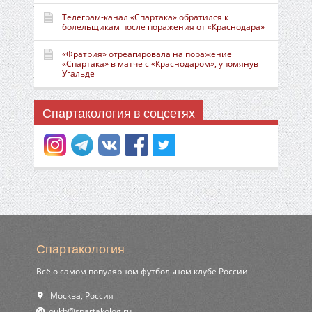
Телеграм-канал «Спартака» обратился к
болельщикам после поражения от «Краснодара»
«Фратрия» отреагировала на поражение
«Спартака» в матче с «Краснодаром», упомянув
Угальде
Спартакология в соцсетях
Спартакология
Всё о самом популярном футбольном клубе России
Москва, Россия
ur.golokatraps@bkuo