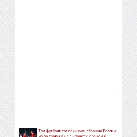
Три футболиста покинули сборную России
из-за травм и не сыграют с Ираном и