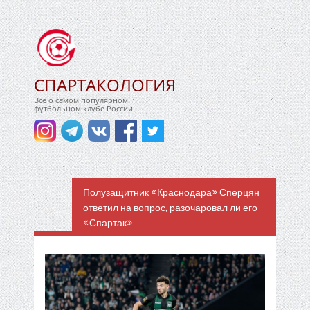
СПАРТАКОЛОГИЯ
Всё о самом популярном
футбольном клубе России
Полузащитник «Краснодара» Сперцян
ответил на вопрос, разочаровал ли его
«Спартак»