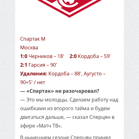
Спартак М
Москва
1:0
Черников – 18'
2:0
Кордоба – 59'
2:1
Гарсия – 90'
Удаления:
Кордоба – 88', Аугусто –
90+5' / нет
— «Спартак» не разочаровал?
— Это мы молодцы. Сделаем работу над
ошибками из второго тайма и будем
двигаться дальше, — сказал Сперцян в
эфире «Матч ТВ».
В нынешнем сезоне Сперцян принял