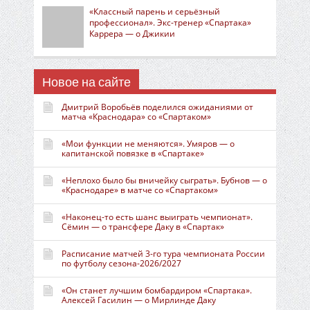
«Классный парень и серьёзный
профессионал». Экс-тренер «Спартака»
Каррера — о Джикии
Новое на сайте
Дмитрий Воробьёв поделился ожиданиями от
матча «Краснодара» со «Спартаком»
«Мои функции не меняются». Умяров — о
капитанской повязке в «Спартаке»
«Неплохо было бы вничейку сыграть». Бубнов — о
«Краснодаре» в матче со «Спартаком»
«Наконец-то есть шанс выиграть чемпионат».
Сёмин — о трансфере Даку в «Спартак»
Расписание матчей 3-го тура чемпионата России
по футболу сезона-2026/2027
«Он станет лучшим бомбардиром «Спартака».
Алексей Гасилин — о Мирлинде Даку