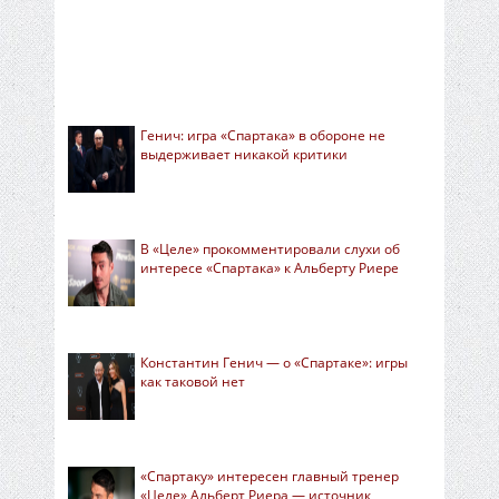
Генич: игра «Спартака» в обороне не
выдерживает никакой критики
В «Целе» прокомментировали слухи об
интересе «Спартака» к Альберту Риере
Константин Генич — о «Спартаке»: игры
как таковой нет
«Спартаку» интересен главный тренер
«Целе» Альберт Риера — источник