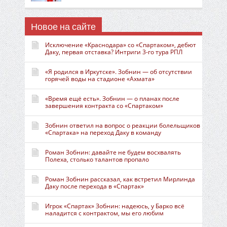
Новое на сайте
Исключение «Краснодара» со «Спартаком», дебют
Даку, первая отставка? Интриги 3-го тура РПЛ
«Я родился в Иркутске». Зобнин — об отсутствии
горячей воды на стадионе «Ахмата»
«Время ещё есть». Зобнин — о планах после
завершения контракта со «Спартаком»
Зобнин ответил на вопрос о реакции болельщиков
«Спартака» на переход Даку в команду
Роман Зобнин: давайте не будем восхвалять
Полеха, столько талантов пропало
Роман Зобнин рассказал, как встретил Мирлинда
Даку после перехода в «Спартак»
Игрок «Спартак» Зобнин: надеюсь, у Барко всё
наладится с контрактом, мы его любим