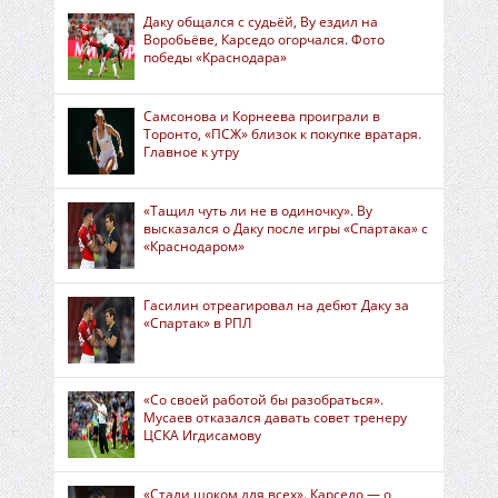
Даку общался с судьёй, Ву ездил на
Воробьёве, Карседо огорчался. Фото
победы «Краснодара»
Самсонова и Корнеева проиграли в
Торонто, «ПСЖ» близок к покупке вратаря.
Главное к утру
«Тащил чуть ли не в одиночку». Ву
высказался о Даку после игры «Спартака» с
«Краснодаром»
Гасилин отреагировал на дебют Даку за
«Спартак» в РПЛ
«Со своей работой бы разобраться».
Мусаев отказался давать совет тренеру
ЦСКА Игдисамову
«Стали шоком для всех». Карседо — о