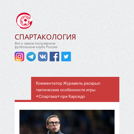
СПАРТАКОЛОГИЯ
Всё о самом популярном
футбольном клубе России
Комментатор Журавель раскрыл
тактические особенности игры
«Спартака» при Карседо