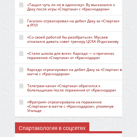
«Тащил чуть ли не в одиночку». Ву высказался о
Даку после игры «Спартака» с «Краснодаром»
Гасилин отреагировал на дебют Даку за «Спартак»
в РПЛ
«Со своей работой бы разобраться». Мусаев
отказался давать совет тренеру ЦСКА Игдисамову
«Стали шоком для всех». Карседо — о причинах
поражения «Спартака» от «Краснодара»
Карседо отреагировал на дебют Даку за «Спартак» в
матче с «Краснодаром»
Телеграм-канал «Спартака» обратился к
болельщикам после поражения от «Краснодара»
«Фратрия» отреагировала на поражение
«Спартака» в матче с «Краснодаром», упомянув
Угальде
Спартакология в соцсетях