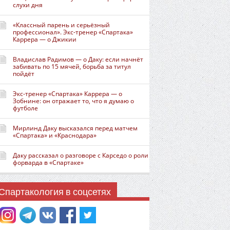
слухи дня
«Классный парень и серьёзный
профессионал». Экс-тренер «Спартака»
Каррера — о Джикии
Владислав Радимов — о Даку: если начнёт
забивать по 15 мячей, борьба за титул
пойдёт
Экс-тренер «Спартака» Каррера — о
Зобнине: он отражает то, что я думаю о
футболе
Мирлинд Даку высказался перед матчем
«Спартака» и «Краснодара»
Даку рассказал о разговоре с Карседо о роли
форварда в «Спартаке»
Спартакология в соцсетях