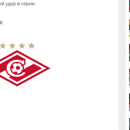
й удар в серии.
СК