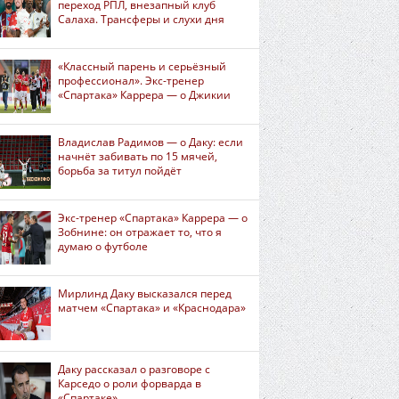
переход РПЛ, внезапный клуб
Салаха. Трансферы и слухи дня
«Классный парень и серьёзный
профессионал». Экс-тренер
«Спартака» Каррера — о Джикии
Владислав Радимов — о Даку: если
начнёт забивать по 15 мячей,
борьба за титул пойдёт
Экс-тренер «Спартака» Каррера — о
Зобнине: он отражает то, что я
думаю о футболе
Мирлинд Даку высказался перед
матчем «Спартака» и «Краснодара»
Даку рассказал о разговоре с
Карседо о роли форварда в
«Спартаке»