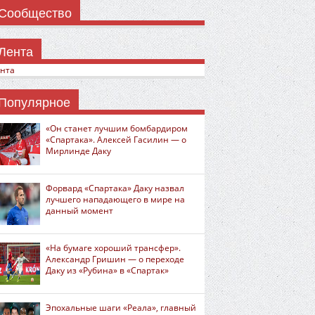
Сообщество
Лента
нта
Популярное
«Он станет лучшим бомбардиром
«Спартака». Алексей Гасилин — о
Мирлинде Даку
Форвард «Спартака» Даку назвал
лучшего нападающего в мире на
данный момент
«На бумаге хороший трансфер».
Александр Гришин — о переходе
Даку из «Рубина» в «Спартак»
Эпохальные шаги «Реала», главный