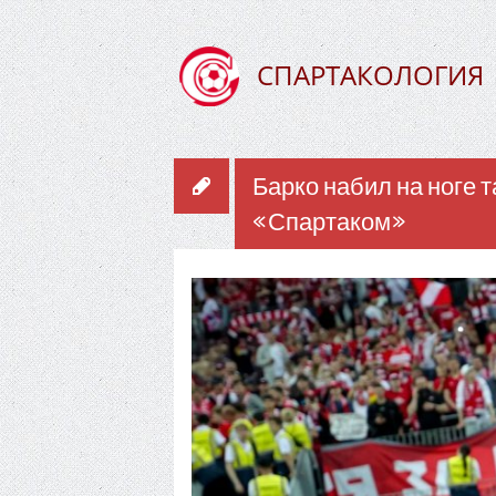
СПАРТАКОЛОГИЯ
Барко набил на ноге т
«Спартаком»