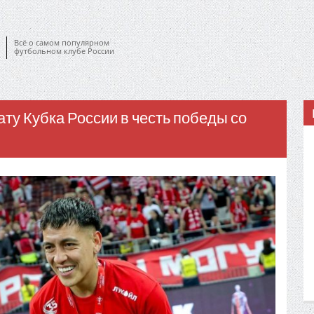
Всё о самом популярном
футбольном клубе России
ату Кубка России в честь победы со