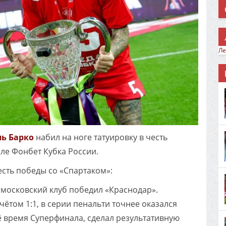
Ле
ль Барко
набил на ноге татуировку в честь
ле Фонбет Кубка России.
есть победы со «Спартаком»:
московский клуб победил «Краснодар».
ётом 1:1, в серии пенальти точнее оказался
сё время Суперфинала, сделал результативную