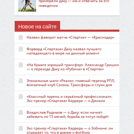
приобрели Даку — им и отвечать за его
поведение
Новое на сайте
Назван фаворит матча «Спартак» — «Краснодар»
Форвард «Спартака» Даку назвал лучшего
нападающего в мире на данный момент
«На бумаге хороший трансфер». Александр Гришин
— о переходе Даку из «Рубина» в «Спартак»
Эпохальные шаги «Реала», главный переход РПЛ,
внезапный клуб Салаха. Трансферы и слухи дня
«Классный парень и серьёзный профессионал».
Экс-тренер «Спартака» Каррера — о Джикии
Владислав Радимов — о Даку: если начнёт
забивать по 15 мячей, борьба за титул пойдёт
Экс-тренер «Спартака» Каррера — о Зобнине: он
отражает то, что я думаю о футболе