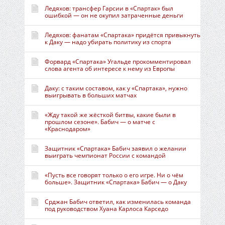
Ледяхов: трансфер Гарсии в «Спартак» был
ошибкой — он не окупил затраченные деньги
Ледяхов: фанатам «Спартака» придётся привыкнуть
к Даку — надо убирать политику из спорта
Форвард «Спартака» Угальде прокомментировал
слова агента об интересе к нему из Европы
Даку: с таким составом, как у «Спартака», нужно
выигрывать в больших матчах
«Жду такой же жёсткой битвы, какие были в
прошлом сезоне». Бабич — о матче с
«Краснодаром»
Защитник «Спартака» Бабич заявил о желании
выиграть чемпионат России с командой
«Пусть все говорят только о его игре. Ни о чём
больше». Защитник «Спартака» Бабич — о Даку
Срджан Бабич ответил, как изменилась команда
под руководством Хуана Карлоса Карседо