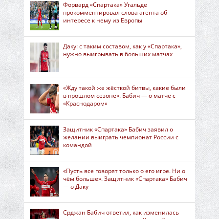
Форвард «Спартака» Угальде
прокомментировал слова агента об
интересе к нему из Европы
Даку: с таким составом, как у «Спартака»,
нужно выигрывать в больших матчах
«Жду такой же жёсткой битвы, какие были
в прошлом сезоне». Бабич — о матче с
«Краснодаром»
Защитник «Спартака» Бабич заявил о
желании выиграть чемпионат России с
командой
«Пусть все говорят только о его игре. Ни о
чём больше». Защитник «Спартака» Бабич
— о Даку
Срджан Бабич ответил, как изменилась