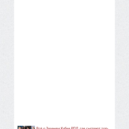
Всё о Зимнем Кубке РПЛ, где сыграют топ-