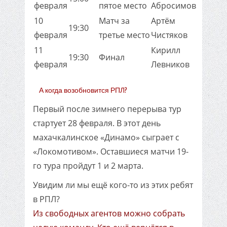
февраля
пятое место
Абросимов
10
Матч за
Артём
19:30
февраля
третье место
Чистяков
11
Кирилл
19:30
Финал
февраля
Левников
А когда возобновится РПЛ?
Первый после зимнего перерыва тур
стартует 28 февраля. В этот день
махачкалинское «Динамо» сыграет с
«Локомотивом». Оставшиеся матчи 19-
го тура пройдут 1 и 2 марта.
Увидим ли мы ещё кого-то из этих ребят
в РПЛ?
Из свободных агентов можно собрать