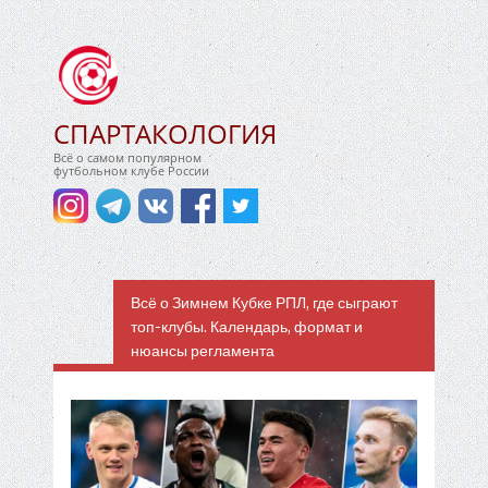
СПАРТАКОЛОГИЯ
Всё о самом популярном
футбольном клубе России
Всё о Зимнем Кубке РПЛ, где сыграют
топ-клубы. Календарь, формат и
нюансы регламента