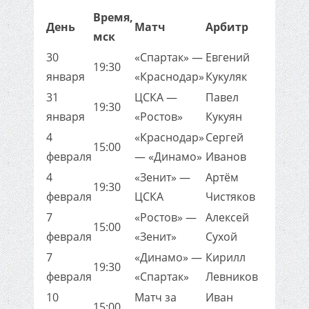
Время,
День
Матч
Арбитр
мск
30
«Спартак» —
Евгений
19:30
января
«Краснодар»
Кукуляк
31
ЦСКА —
Павел
19:30
января
«Ростов»
Кукуян
4
«Краснодар»
Сергей
15:00
февраля
— «Динамо»
Иванов
4
«Зенит» —
Артём
19:30
февраля
ЦСКА
Чистяков
7
«Ростов» —
Алексей
15:00
февраля
«Зенит»
Сухой
7
«Динамо» —
Кирилл
19:30
февраля
«Спартак»
Левников
10
Матч за
Иван
15:00