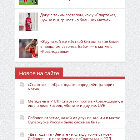
Даку: с таким составом, как у «Спартака»,
нужно выигрывать в больших матчах
«Жду такой же жёсткой битвы, какие были
в прошлом сезоне». Бабич — о матче с
«Краснодаром»
Новое на сайте
«Спартак» — «Краснодар»: определён фаворит
матча
Мегадень в РПЛ! «Спартак» против «Краснодара», а
ещё в деле Евсеев, «Зенит» и другие. LIVE
Соболев ответил, какой из двух пенальти в матче
Суперкубка России было сложнее бить
«Два года я в «Зените» и слышу то же самое».
Соболев — о перспективах «Спартака» в РПЛ