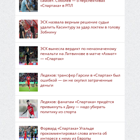
самое». Соболев — о перспективах
«Спартака» в РПЛ
ЭСК назвала верным решение судьи
удалить Касинтуру за удар локтем в голову
Зобнину
ЭСК вынесла вердикт по неназначеному
пенальти на Литвинове в матче «Ахмат»
— «Спартак»
Ледяхов: трансфер Гарсии в «Спартак» был
ошибкой — он не окупил затраченные
деньги
Ледяхов: фанатам «Спартака» придётся
привыкнуть к Даку — надо убирать
политику из спорта
Форвард «Спартака» Угальде
прокомментировал слова агента об
интересе к нему из Европы