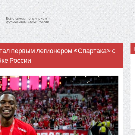
Всё о самом популярном
футбольном клубе России
тал первым легионером «Спартака» с
бке России