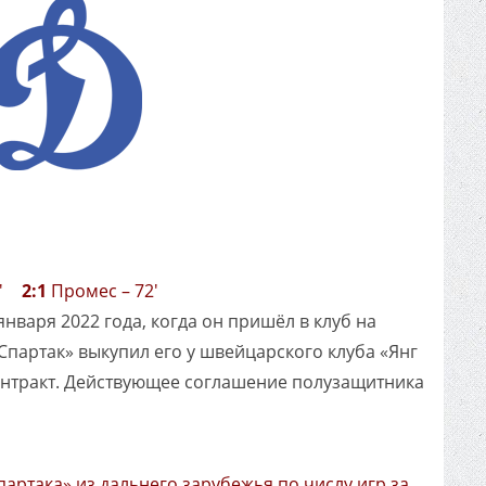
55'
2:1
Промес – 72'
января 2022 года, когда он пришёл в клуб на
«Спартак» выкупил его у швейцарского клуба «Янг
онтракт. Действующее соглашение полузащитника
партака» из дальнего зарубежья по числу игр за