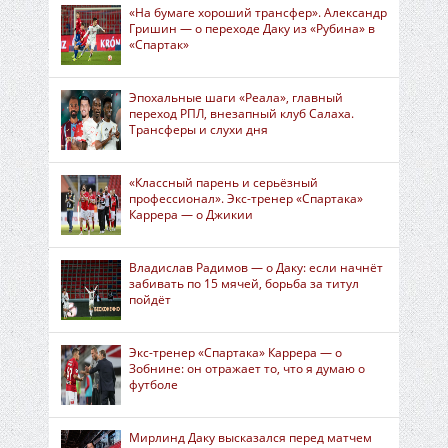
«На бумаге хороший трансфер». Александр
Гришин — о переходе Даку из «Рубина» в
«Спартак»
Эпохальные шаги «Реала», главный
переход РПЛ, внезапный клуб Салаха.
Трансферы и слухи дня
«Классный парень и серьёзный
профессионал». Экс-тренер «Спартака»
Каррера — о Джикии
Владислав Радимов — о Даку: если начнёт
забивать по 15 мячей, борьба за титул
пойдёт
Экс-тренер «Спартака» Каррера — о
Зобнине: он отражает то, что я думаю о
футболе
Мирлинд Даку высказался перед матчем