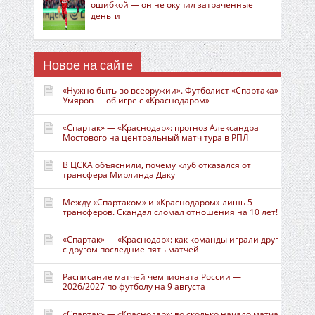
ошибкой — он не окупил затраченные
деньги
Новое на сайте
«Нужно быть во всеоружии». Футболист «Спартака»
Умяров — об игре с «Краснодаром»
«Спартак» — «Краснодар»: прогноз Александра
Мостового на центральный матч тура в РПЛ
В ЦСКА объяснили, почему клуб отказался от
трансфера Мирлинда Даку
Между «Спартаком» и «Краснодаром» лишь 5
трансферов. Скандал сломал отношения на 10 лет!
«Спартак» — «Краснодар»: как команды играли друг
с другом последние пять матчей
Расписание матчей чемпионата России —
2026/2027 по футболу на 9 августа
«Спартак» — «Краснодар»: во сколько начало матча