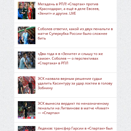
Мегадень в РПЛ! «Спартак» против
«Краснодара», а ещё в деле Евсеев,
«Зенит» и другие. LIVE
Соболев ответил, какой из двух пенальти в
матче Суперкубка России было сложнее
бить
«Два года я в «Зените» и слышу то же
самое». Соболев — о перспективах
«Спартака» в РПЛ
ЭСК назвала верным решение судьи
удалить Касинтуру за удар локтем в голову
Зобнину
ЭСК вынесла вердикт по неназначеному
пенальти на Литвинове в матче «Ахмат»
— «Спартак»
Ледяхов: трансфер Гарсии в «Спартак» был