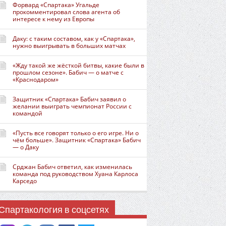
Форвард «Спартака» Угальде
прокомментировал слова агента об
интересе к нему из Европы
Даку: с таким составом, как у «Спартака»,
нужно выигрывать в больших матчах
«Жду такой же жёсткой битвы, какие были в
прошлом сезоне». Бабич — о матче с
«Краснодаром»
Защитник «Спартака» Бабич заявил о
желании выиграть чемпионат России с
командой
«Пусть все говорят только о его игре. Ни о
чём больше». Защитник «Спартака» Бабич
— о Даку
Срджан Бабич ответил, как изменилась
команда под руководством Хуана Карлоса
Карседо
Спартакология в соцсетях