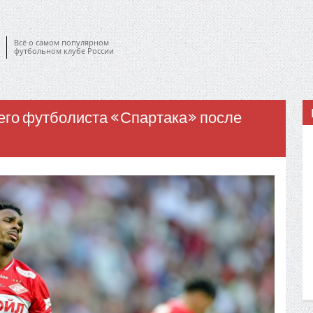
Всё о самом популярном
футбольном клубе России
его футболиста «Спартака» после