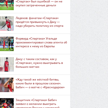
«Спартак» был ошибкой — он не
окупил затраченные деньги
Ледяхов: фанатам «Спартака»
придётся привыкнуть к Даку —
надо убирать политику из спорта
Форвард «Спартака» Угальде
прокомментировал слова агента об
интересе к нему из Европы
Даку: с таким составом, как у
«Спартака», нужно выигрывать в
больших матчах
«Жду такой же жёсткой битвы,
какие были в прошлом сезоне».
Бабич — о матче с «Краснодаром»
Защитник «Спартака» Бабич
заявил о желании выиграть
чемпионат России с командой