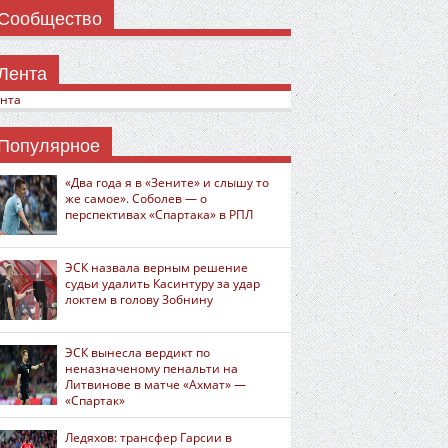
Сообщество
Лента
нта
Популярное
«Два года я в «Зените» и слышу то
же самое». Соболев — о
перспективах «Спартака» в РПЛ
ЭСК назвала верным решение
судьи удалить Касинтуру за удар
локтем в голову Зобнину
ЭСК вынесла вердикт по
неназначеному пенальти на
Литвинове в матче «Ахмат» —
«Спартак»
Ледяхов: трансфер Гарсии в