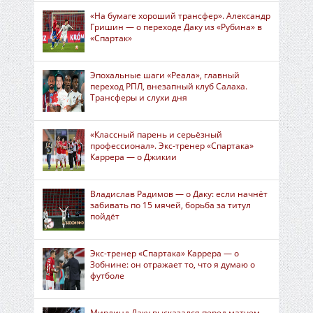
«На бумаге хороший трансфер». Александр
Гришин — о переходе Даку из «Рубина» в
«Спартак»
Эпохальные шаги «Реала», главный
переход РПЛ, внезапный клуб Салаха.
Трансферы и слухи дня
«Классный парень и серьёзный
профессионал». Экс-тренер «Спартака»
Каррера — о Джикии
Владислав Радимов — о Даку: если начнёт
забивать по 15 мячей, борьба за титул
пойдёт
Экс-тренер «Спартака» Каррера — о
Зобнине: он отражает то, что я думаю о
футболе
Мирлинд Даку высказался перед матчем