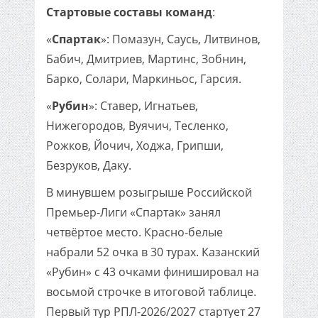
Стартовые составы команд
:
«
Спартак
»: Помазун, Саусь, Литвинов,
Бабич, Дмитриев, Мартинс, Зобнин,
Барко, Солари, Маркиньос, Гарсия.
«
Рубин
»: Ставер, Игнатьев,
Нижегородов, Вуячич, Тесленко,
Рожков, Йочич, Ходжа, Грипши,
Безруков, Даку.
В минувшем розыгрыше Российской
Премьер-Лиги «Спартак» занял
четвёртое место. Красно-белые
набрали 52 очка в 30 турах. Казанский
«Рубин» с 43 очками финишировал на
восьмой строчке в итоговой таблице.
Первый тур РПЛ-2026/2027 стартует 27