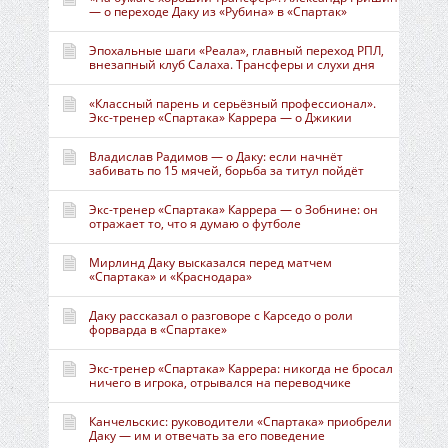
— о переходе Даку из «Рубина» в «Спартак»
Эпохальные шаги «Реала», главный переход РПЛ,
внезапный клуб Салаха. Трансферы и слухи дня
«Классный парень и серьёзный профессионал».
Экс-тренер «Спартака» Каррера — о Джикии
Владислав Радимов — о Даку: если начнёт
забивать по 15 мячей, борьба за титул пойдёт
Экс-тренер «Спартака» Каррера — о Зобнине: он
отражает то, что я думаю о футболе
Мирлинд Даку высказался перед матчем
«Спартака» и «Краснодара»
Даку рассказал о разговоре с Карседо о роли
форварда в «Спартаке»
Экс-тренер «Спартака» Каррера: никогда не бросал
ничего в игрока, отрывался на переводчике
Канчельскис: руководители «Спартака» приобрели
Даку — им и отвечать за его поведение