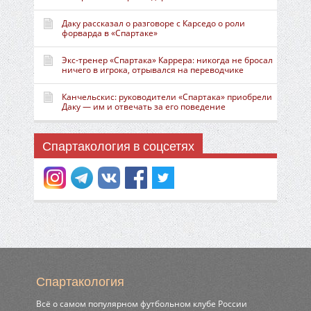
Даку рассказал о разговоре с Карседо о роли
форварда в «Спартаке»
Экс-тренер «Спартака» Каррера: никогда не бросал
ничего в игрока, отрывался на переводчике
Канчельскис: руководители «Спартака» приобрели
Даку — им и отвечать за его поведение
Спартакология в соцсетях
Спартакология
Всё о самом популярном футбольном клубе России