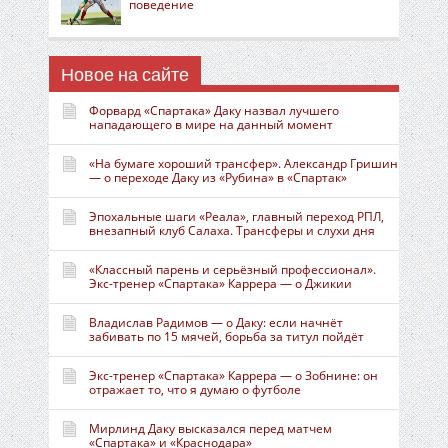
поведение
Новое на сайте
Форвард «Спартака» Даку назвал лучшего
нападающего в мире на данный момент
«На бумаге хороший трансфер». Александр Гришин
— о переходе Даку из «Рубина» в «Спартак»
Эпохальные шаги «Реала», главный переход РПЛ,
внезапный клуб Салаха. Трансферы и слухи дня
«Классный парень и серьёзный профессионал».
Экс-тренер «Спартака» Каррера — о Джикии
Владислав Радимов — о Даку: если начнёт
забивать по 15 мячей, борьба за титул пойдёт
Экс-тренер «Спартака» Каррера — о Зобнине: он
отражает то, что я думаю о футболе
Мирлинд Даку высказался перед матчем
«Спартака» и «Краснодара»